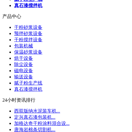
真石漆搅拌机
产品中心
干粉砂浆设备
预拌砂浆设备
干粉搅拌设备
包装机械
保温砂浆设备
烘干设备
除尘设备
磁电设备
输送设备
腻子粉生产线
真石漆搅拌机
24小时资讯排行
西双版纳水泥装车机...
定兴真石漆包装机...
加格达奇干粉涂料混合设...
唐海岩棉条切割机...