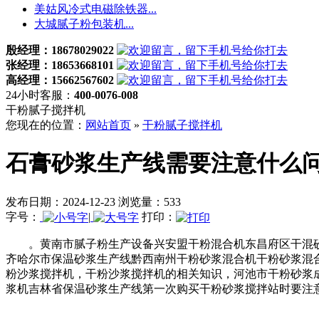
美姑风冷式电磁除铁器...
大城腻子粉包装机...
殷经理：18678029022
张经理：18653668101
高经理：15662567602
24小时客服：
400-0076-008
干粉腻子搅拌机
您现在的位置：
网站首页
»
干粉腻子搅拌机
石膏砂浆生产线需要注意什么
发布日期：2024-12-23 浏览量：533
字号：
|
打印：
。黄南市腻子粉生产设备兴安盟干粉混合机东昌府区干混砂浆
齐哈尔市保温砂浆生产线黔西南州干粉砂浆混合机干粉砂浆混
粉沙浆搅拌机，干粉沙浆搅拌机的相关知识，河池市干粉砂浆
浆机吉林省保温砂浆生产线第一次购买干粉砂浆搅拌站时要注