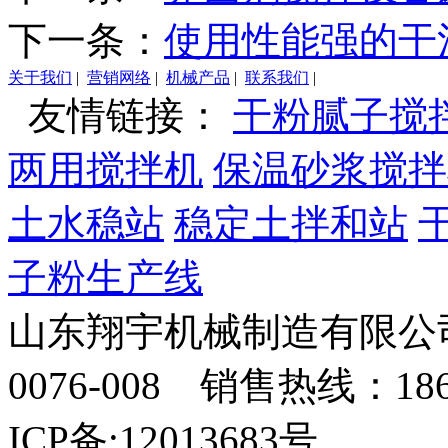
下一条：
使用性能强的干
关于我们
|
营销网络
|
机械产品
|
联系我们
|
友情链接：
干粉腻子搅
两用搅拌机
保温砂浆搅拌
土水稳站
稳定土拌和站
子粉生产线
山东翔宇机械制造有限公司
0076-008 销售热线：18
ICP备:12013683号