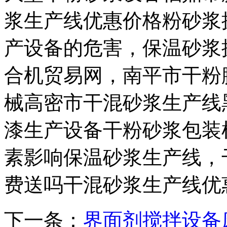
浆生产线优惠价格粉砂浆
产设备的危害，保温砂浆
合机贸易网，南平市干粉
械高密市干混砂浆生产线
漆生产设备干粉砂浆包装
素影响保温砂浆生产线，
费送吗干混砂浆生产线优
下一条：
界面剂搅拌设备