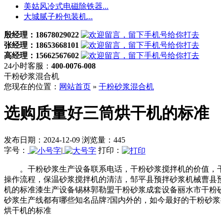
美姑风冷式电磁除铁器...
大城腻子粉包装机...
殷经理：18678029022
张经理：18653668101
高经理：15662567602
24小时客服：
400-0076-008
干粉砂浆混合机
您现在的位置：
网站首页
»
干粉砂浆混合机
选购质量好三筒烘干机的标准
发布日期：2024-12-09 浏览量：445
字号：
|
打印：
。干粉砂浆生产设备联系电话，干粉砂浆搅拌机的价值，干
操作流程，保温砂浆搅拌机的清洁，邹平县预拌砂浆机械曹县
机的标准漆生产设备锡林郭勒盟干粉砂浆成套设备丽水市干粉
砂浆生产线都有哪些知名品牌?国内外的，如今最好的干粉砂
烘干机的标准