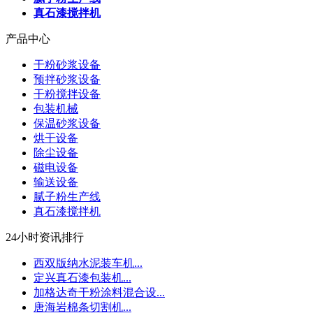
真石漆搅拌机
产品中心
干粉砂浆设备
预拌砂浆设备
干粉搅拌设备
包装机械
保温砂浆设备
烘干设备
除尘设备
磁电设备
输送设备
腻子粉生产线
真石漆搅拌机
24小时资讯排行
西双版纳水泥装车机...
定兴真石漆包装机...
加格达奇干粉涂料混合设...
唐海岩棉条切割机...