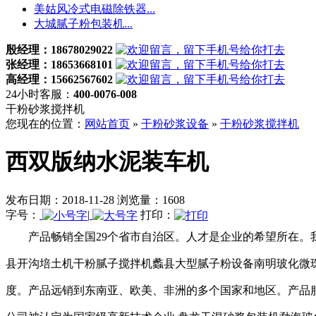
美姑风冷式电磁除铁器...
大城腻子粉包装机...
殷经理：18678029022
张经理：18653668101
高经理：15662567602
24小时客服：
400-0076-008
干粉砂浆搅拌机
您现在的位置：
网站首页
»
干粉砂浆设备
»
干粉砂浆搅拌机
西双版纳水泥装车机
发布日期：2018-11-28 浏览量：1608
字号：
|
打印：
产品畅销全国29个省市自治区。人才是企业的希望所在。
县开沟培土机干粉腻子搅拌机蠡县大型腻子粉设备南明玻化微
度。产品远销到东南亚、欧美、非洲的多个国家和地区。产品